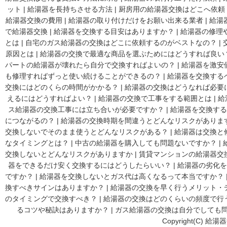
ット
|
給湯器を長持ちさせる方法
|
厨房用の給湯器交換はどこへ依頼
給湯器交換の費用
|
給湯器の取り付けだけをお願い出来る業者
|
給湯
で給湯器交換
|
給湯器を交換する目安はありますか？
|
給湯器の修理
とは
|
自宅のガス給湯器の交換はどこに依頼するのがベストなの？
|
原因とは
|
給湯器の交換で最適な商品を選ぶためにはどうすれば良い
パートの給湯器が壊れたら自分で交換すればよいの？
|
給湯器を激安
も修理すればずっと使い続けることができるの？
|
給湯器を交換する
交換にはどのくらの時間がかかる？
|
給湯器の交換はどうなれば必要
えるにはどうすればよい？
|
給湯器の交換で工事をする範囲とは
|
給
ス給湯器の交換工事には立ち合いが必要ですか？
|
給湯器を交換する
につながるの？
|
給湯器の交換時期を間違うとどんなリスクがありま
交換しないでそのまま使うとどんなリスクがある？
|
給湯器は交換と
なタイミングとは？
|
中古の給湯器を購入しても問題ないですか？
|
交換しないとどんなリスクがありますか
|
賃貸マンションの給湯器交
器をできるだけ安く交換するにはどうしたらいい？
|
給湯器の劣化を
ですか？
|
給湯器を交換しないとガス代は高くなるって本当ですか？
換すべきサインはありますか？
|
給湯器の交換を早く行うメリット・
のタイミングで交換すべき？
|
給湯器の交換はどのくらいの頻度で行
るコツや秘訣はありますか？
|
ガス給湯器の交換は自分でしても
Copyright(C) 給湯器交