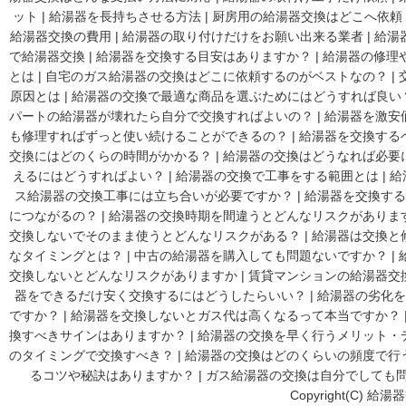
ット
|
給湯器を長持ちさせる方法
|
厨房用の給湯器交換はどこへ依頼
給湯器交換の費用
|
給湯器の取り付けだけをお願い出来る業者
|
給湯
で給湯器交換
|
給湯器を交換する目安はありますか？
|
給湯器の修理
とは
|
自宅のガス給湯器の交換はどこに依頼するのがベストなの？
|
原因とは
|
給湯器の交換で最適な商品を選ぶためにはどうすれば良い
パートの給湯器が壊れたら自分で交換すればよいの？
|
給湯器を激安
も修理すればずっと使い続けることができるの？
|
給湯器を交換する
交換にはどのくらの時間がかかる？
|
給湯器の交換はどうなれば必要
えるにはどうすればよい？
|
給湯器の交換で工事をする範囲とは
|
給
ス給湯器の交換工事には立ち合いが必要ですか？
|
給湯器を交換する
につながるの？
|
給湯器の交換時期を間違うとどんなリスクがありま
交換しないでそのまま使うとどんなリスクがある？
|
給湯器は交換と
なタイミングとは？
|
中古の給湯器を購入しても問題ないですか？
|
交換しないとどんなリスクがありますか
|
賃貸マンションの給湯器交
器をできるだけ安く交換するにはどうしたらいい？
|
給湯器の劣化を
ですか？
|
給湯器を交換しないとガス代は高くなるって本当ですか？
換すべきサインはありますか？
|
給湯器の交換を早く行うメリット・
のタイミングで交換すべき？
|
給湯器の交換はどのくらいの頻度で行
るコツや秘訣はありますか？
|
ガス給湯器の交換は自分でしても
Copyright(C) 給湯器交