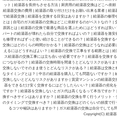
ット
|
給湯器を長持ちさせる方法
|
厨房用の給湯器交換はどこへ依頼
給湯器交換の費用
|
給湯器の取り付けだけをお願い出来る業者
|
給湯
で給湯器交換
|
給湯器を交換する目安はありますか？
|
給湯器の修理
とは
|
自宅のガス給湯器の交換はどこに依頼するのがベストなの？
|
原因とは
|
給湯器の交換で最適な商品を選ぶためにはどうすれば良い
パートの給湯器が壊れたら自分で交換すればよいの？
|
給湯器を激安
も修理すればずっと使い続けることができるの？
|
給湯器を交換する
交換にはどのくらの時間がかかる？
|
給湯器の交換はどうなれば必要
えるにはどうすればよい？
|
給湯器の交換で工事をする範囲とは
|
給
ス給湯器の交換工事には立ち合いが必要ですか？
|
給湯器を交換する
につながるの？
|
給湯器の交換時期を間違うとどんなリスクがありま
交換しないでそのまま使うとどんなリスクがある？
|
給湯器は交換と
なタイミングとは？
|
中古の給湯器を購入しても問題ないですか？
|
交換しないとどんなリスクがありますか
|
賃貸マンションの給湯器交
器をできるだけ安く交換するにはどうしたらいい？
|
給湯器の劣化を
ですか？
|
給湯器を交換しないとガス代は高くなるって本当ですか？
換すべきサインはありますか？
|
給湯器の交換を早く行うメリット・
のタイミングで交換すべき？
|
給湯器の交換はどのくらいの頻度で行
るコツや秘訣はありますか？
|
ガス給湯器の交換は自分でしても
Copyright(C) 給湯器交