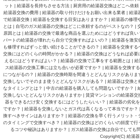
ット
|
給湯器を長持ちさせる方法
|
厨房用の給湯器交換はどこへ依頼
給湯器交換の費用
|
給湯器の取り付けだけをお願い出来る業者
|
給湯
で給湯器交換
|
給湯器を交換する目安はありますか？
|
給湯器の修理
とは
|
自宅のガス給湯器の交換はどこに依頼するのがベストなの？
|
原因とは
|
給湯器の交換で最適な商品を選ぶためにはどうすれば良い
パートの給湯器が壊れたら自分で交換すればよいの？
|
給湯器を激安
も修理すればずっと使い続けることができるの？
|
給湯器を交換する
交換にはどのくらの時間がかかる？
|
給湯器の交換はどうなれば必要
えるにはどうすればよい？
|
給湯器の交換で工事をする範囲とは
|
給
ス給湯器の交換工事には立ち合いが必要ですか？
|
給湯器を交換する
につながるの？
|
給湯器の交換時期を間違うとどんなリスクがありま
交換しないでそのまま使うとどんなリスクがある？
|
給湯器は交換と
なタイミングとは？
|
中古の給湯器を購入しても問題ないですか？
|
交換しないとどんなリスクがありますか
|
賃貸マンションの給湯器交
器をできるだけ安く交換するにはどうしたらいい？
|
給湯器の劣化を
ですか？
|
給湯器を交換しないとガス代は高くなるって本当ですか？
換すべきサインはありますか？
|
給湯器の交換を早く行うメリット・
のタイミングで交換すべき？
|
給湯器の交換はどのくらいの頻度で行
るコツや秘訣はありますか？
|
ガス給湯器の交換は自分でしても
Copyright(C) 給湯器交